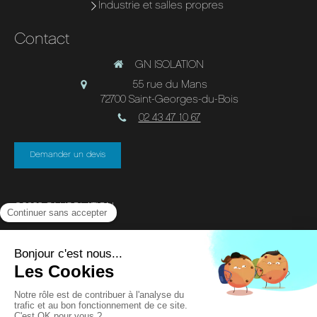
Industrie et salles propres
Contact
GN ISOLATION
55 rue du Mans
72700
Saint-Georges-du-Bois
02 43 47 10 67
Demander un devis
©2023 GN ISOLATION
Plan du site
Mentions légales