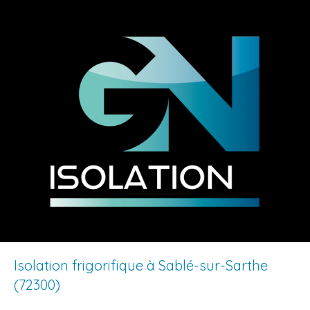
Isolation frigorifique à Sablé-sur-Sarthe
(72300)