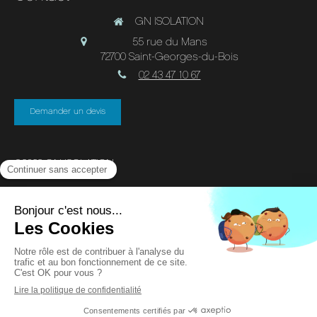
GN ISOLATION
55 rue du Mans
72700
Saint-Georges-du-Bois
02 43 47 10 67
Demander un devis
©2023 GN ISOLATION
Plan du site
Mentions légales
Création et référencement du site par Simplébo
En partenariat avec
E-BTP