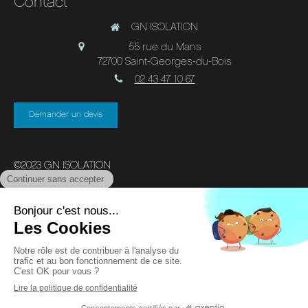
Contact
GN ISOLATION
55 rue du Mans
72700
Saint-Georges-du-Bois
02 43 47 10 67
Demander un devis
©2023 GN ISOLATION
Plan du site
Mentions légales
Création et référencement du site par Simplébo
En partenariat avec
E-BTP