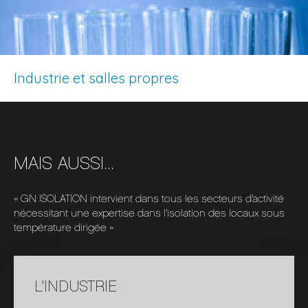
Industrie et salles propres
MAIS AUSSI...
« GN ISOLATION intervient dans tous les secteurs d’activité
nécessitant une expertise dans l’isolation des locaux sous
température dirigée »
L’INDUSTRIE